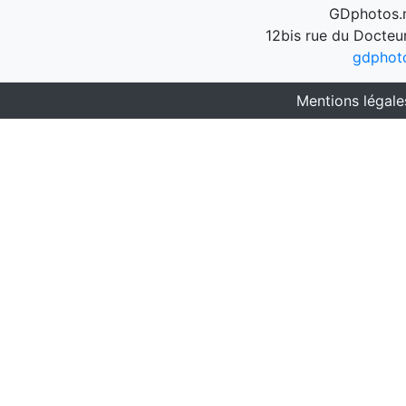
GDphotos.n
12bis rue du Docteu
gdphot
Mentions légale