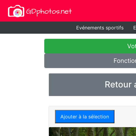
Evénements sportifs
E
Vot
Fonctio
Retour 
Ajouter à la sélection