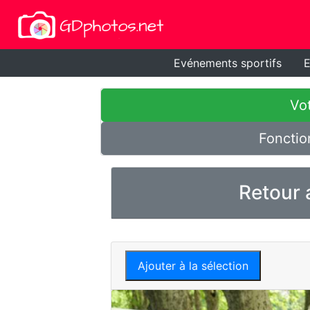
Evénements sportifs
E
Vot
Fonctio
Retour 
Ajouter à la sélection