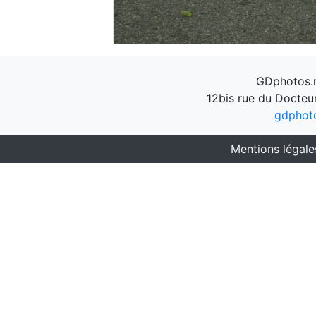
GDphotos.n
12bis rue du Docteu
gdphot
Mentions légale