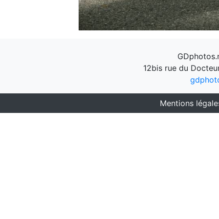
GDphotos.n
12bis rue du Docteu
gdphot
Mentions légale