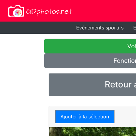
Evénements sportifs
E
Vot
Fonctio
Retour 
Ajouter à la sélection