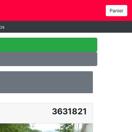
Panier
bs
3631821