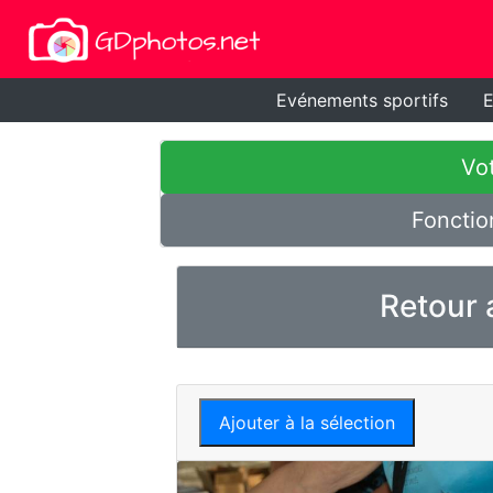
Evénements sportifs
E
Vot
Fonctio
Retour 
Ajouter à la sélection