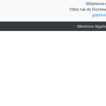
GDphotos.n
12bis rue du Docteu
gdphot
Mentions légale