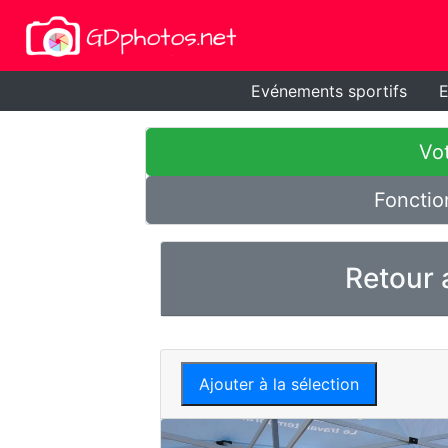
Evénements sportifs
E
Vot
Fonctio
Retour 
Ajouter à la sélection