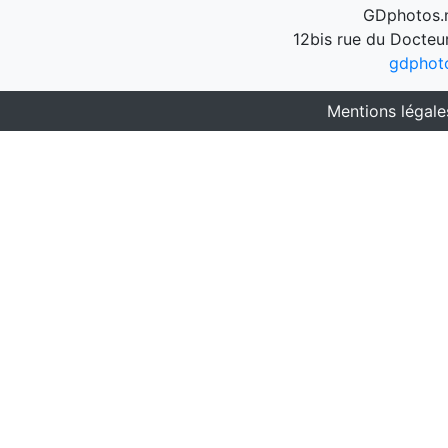
GDphotos.n
12bis rue du Docteu
gdphot
Mentions légale