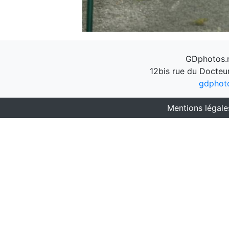
GDphotos.n
12bis rue du Docteu
gdphot
Mentions légale