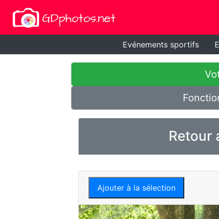
Evénements sportifs
E
Vot
Fonctio
Retour 
Ajouter à la sélection