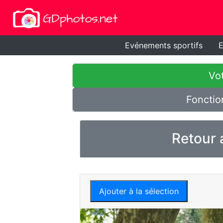
Evénements sportifs
E
Vot
Fonctio
Retour 
Ajouter à la sélection