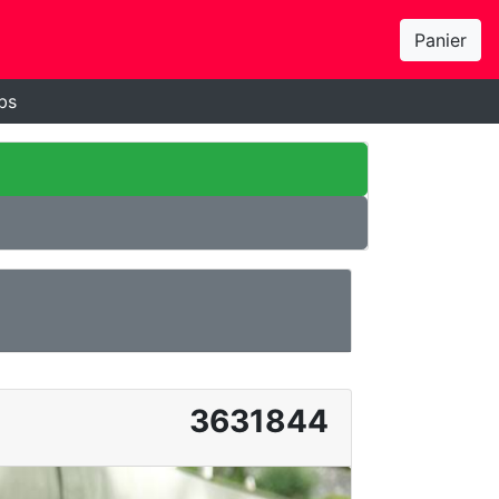
Panier
bs
3631844