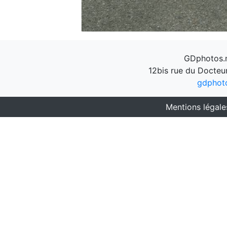
GDphotos.n
12bis rue du Docteu
gdphot
Mentions légale