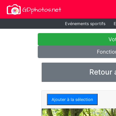
Evénements sportifs
E
Vot
Fonctio
Retour 
Ajouter à la sélection