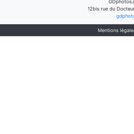
GDphotos.n
12bis rue du Docteu
gdphot
Mentions légale