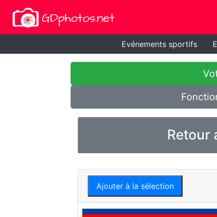
Evénements sportifs
E
Vot
Fonctio
Retour 
Ajouter à la sélection