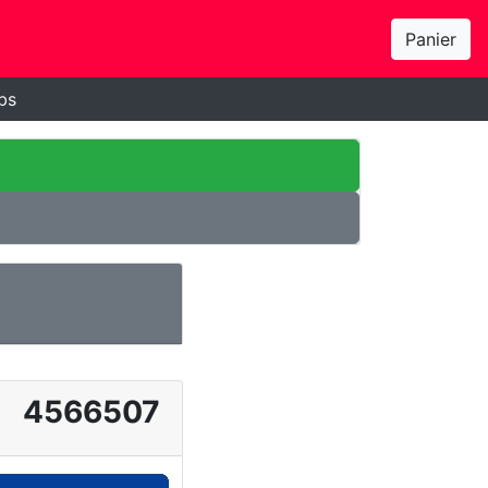
Panier
bs
4566507