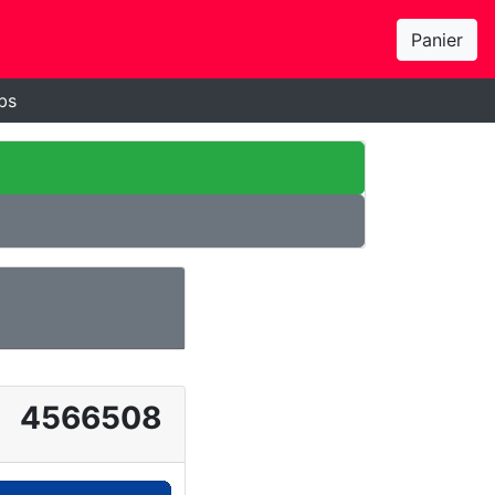
Panier
bs
4566508