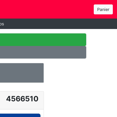
Panier
bs
4566510