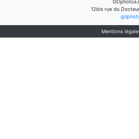
GDphotos.n
12bis rue du Docteu
gdphot
Mentions légale