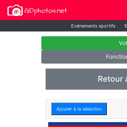
Evénements sportifs
E
Vot
Fonctio
Retour 
Ajouter à la sélection