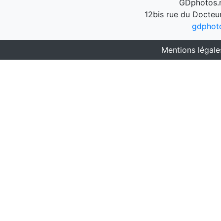
GDphotos.n
12bis rue du Docteu
gdphot
Mentions légale