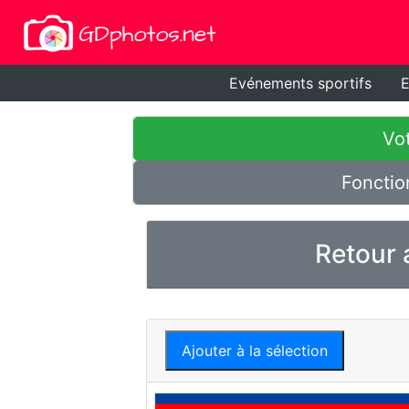
Evénements sportifs
E
Vot
Fonctio
Retour 
Ajouter à la sélection