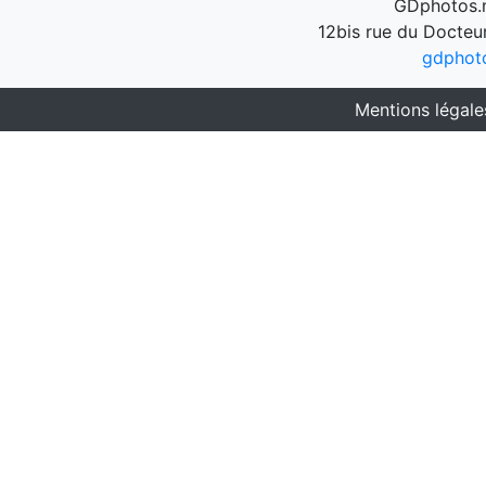
GDphotos.n
12bis rue du Docteu
gdphot
Mentions légale