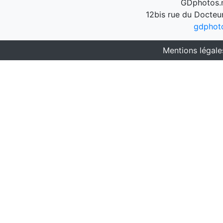
GDphotos.n
12bis rue du Docteu
gdphot
Mentions légale