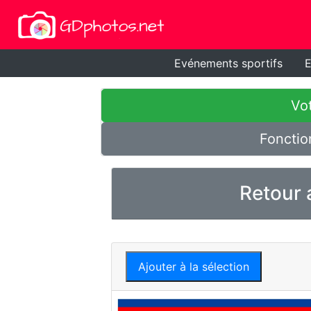
Evénements sportifs
E
Vot
Fonctio
Retour 
Ajouter à la sélection