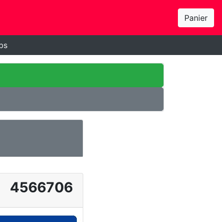
Panier
bs
4566706