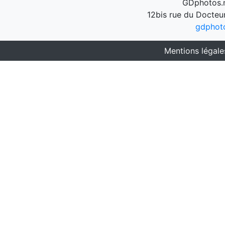
GDphotos.n
12bis rue du Docteu
gdphot
Mentions légale