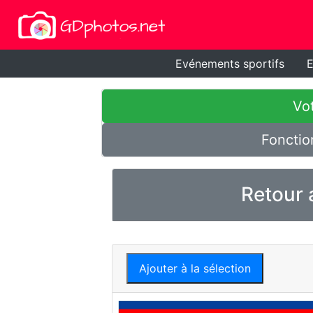
Evénements sportifs
E
Vot
Fonctio
Retour 
Ajouter à la sélection