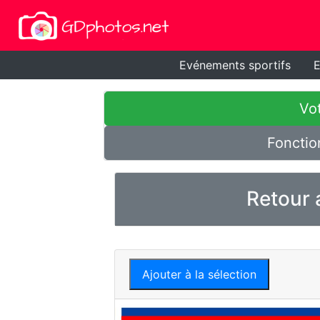
Evénements sportifs
E
Vot
Fonctio
Retour 
Ajouter à la sélection