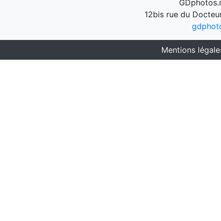
GDphotos.n
12bis rue du Docteu
gdphot
Mentions légale