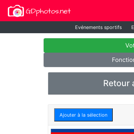
Evénements sportifs
E
Vot
Fonctio
Retour 
Ajouter à la sélection