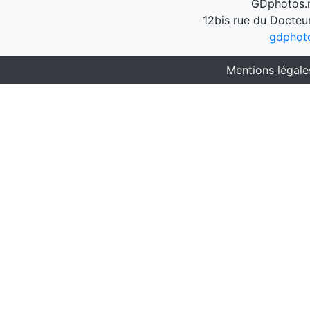
GDphotos.n
12bis rue du Docteu
gdphot
Mentions légale