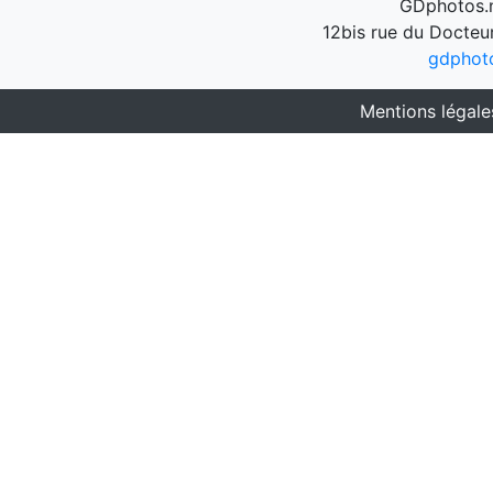
GDphotos.n
12bis rue du Docteu
gdphot
Mentions légale