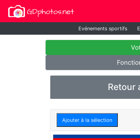
Evénements sportifs
E
Vot
Fonctio
Retour 
Ajouter à la sélection