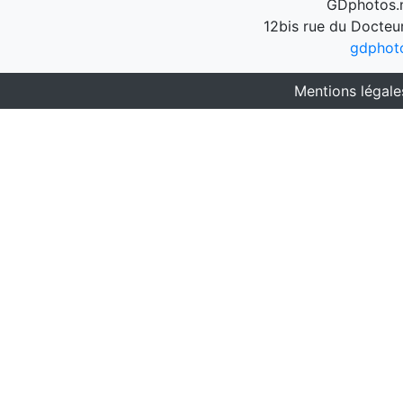
GDphotos.n
12bis rue du Docteu
gdphot
Mentions légale