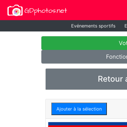
Evénements sportifs
E
Vot
Fonctio
Retour 
Ajouter à la sélection