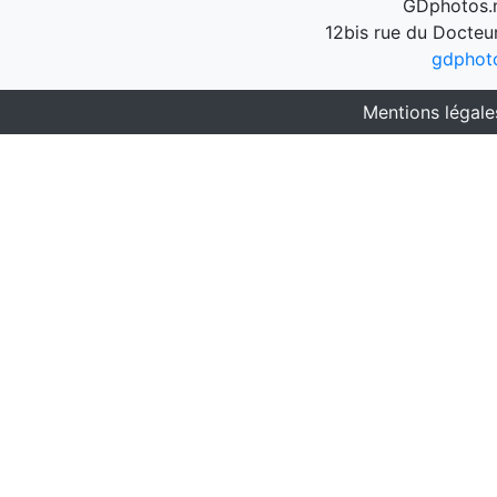
GDphotos.n
12bis rue du Docteu
gdphot
Mentions légale