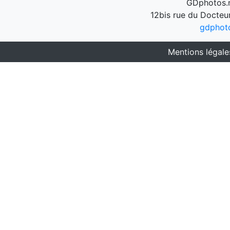
GDphotos.n
12bis rue du Docteu
gdphot
Mentions légale