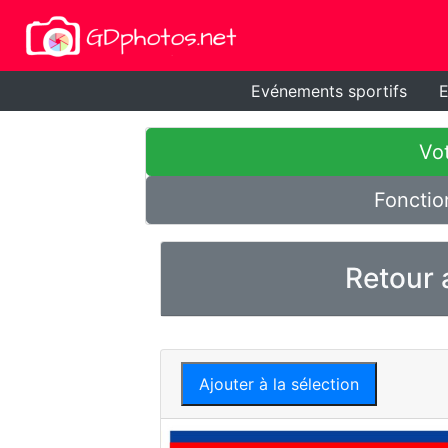
Evénements sportifs
E
Vot
Fonctio
Retour 
Ajouter à la sélection