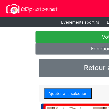
Evénements sportifs
E
Vot
Fonctio
Retour 
Ajouter à la sélection