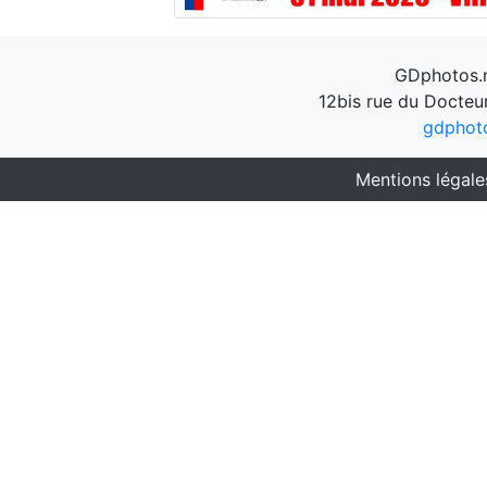
GDphotos.n
12bis rue du Docteu
gdphot
Mentions légale