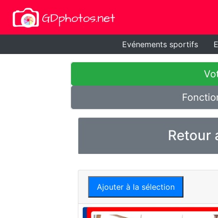
Evénements sportifs
E
Vot
Fonctio
Retour 
Ajouter à la sélection