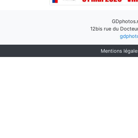
GDphotos.n
12bis rue du Docteu
gdphot
Mentions légale