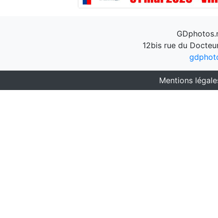
GDphotos.n
12bis rue du Docteu
gdphot
Mentions légale