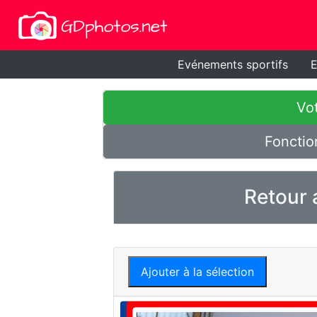
Evénements sportifs
E
Vot
Fonctio
Retour 
Ajouter à la sélection