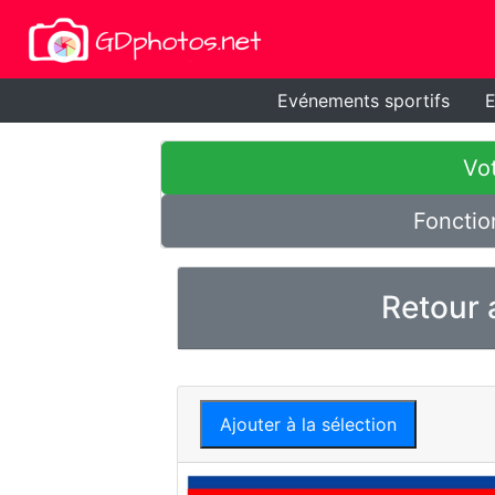
Evénements sportifs
E
Vot
Fonctio
Retour 
Ajouter à la sélection