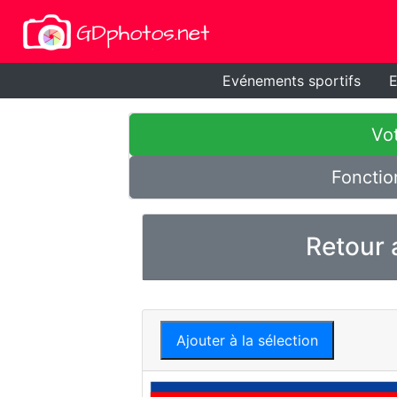
Evénements sportifs
E
Vot
Fonctio
Retour 
Ajouter à la sélection