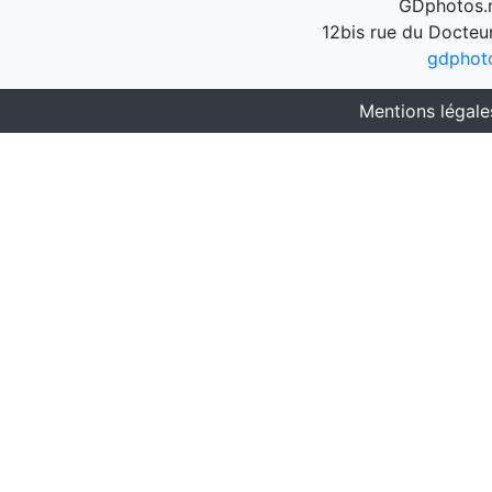
GDphotos.n
12bis rue du Docteu
gdphot
Mentions légale