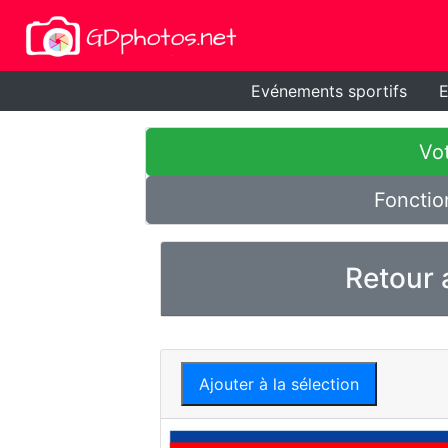
Evénements sportifs
E
Vot
Fonctio
Retour 
Ajouter à la sélection