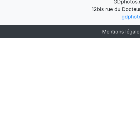
GDphotos.n
12bis rue du Docteu
gdphot
Mentions légale