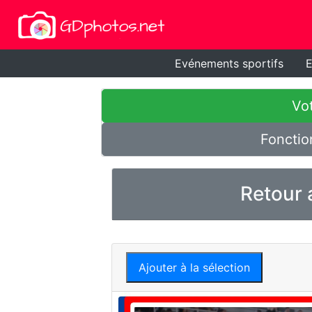
Evénements sportifs
E
Vot
Fonctio
Retour 
Ajouter à la sélection