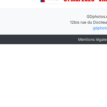
GDphotos.n
12bis rue du Docteu
gdphot
Mentions légale