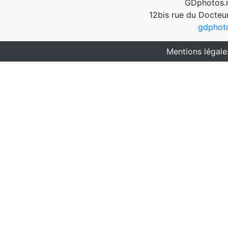
GDphotos.n
12bis rue du Docteu
gdphot
Mentions légale