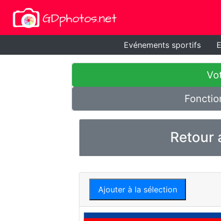
Evénements sportifs
E
Vot
Fonctio
Retour 
Ajouter à la sélection